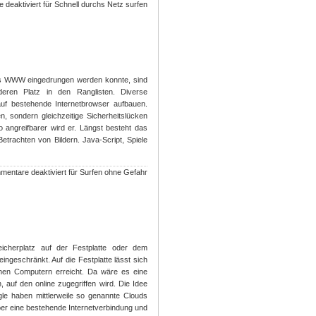
 deaktiviert
für Schnell durchs Netz surfen
n des WWW eingedrungen werden konnte, sind
eren Platz in den Ranglisten. Diverse
uf bestehende Internetbrowser aufbauen.
n, sondern gleichzeitige Sicherheitslücken
o angreifbarer wird er. Längst besteht das
trachten von Bildern. Java-Script, Spiele
entare deaktiviert
für Surfen ohne Gefahr
icherplatz auf der Festplatte oder dem
ingeschränkt. Auf die Festplatte lässt sich
nen Computern erreicht. Da wäre es eine
 auf den online zugegriffen wird. Die Idee
gle haben mittlerweile so genannte Clouds
ber eine bestehende Internetverbindung und