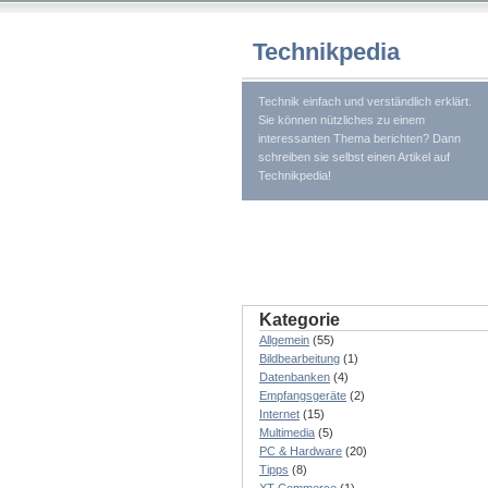
Technikpedia
Technik einfach und verständlich erklärt.
Sie können nützliches zu einem
interessanten Thema berichten? Dann
schreiben sie selbst einen Artikel auf
Technikpedia!
Kategorie
Allgemein
(55)
Bildbearbeitung
(1)
Datenbanken
(4)
Empfangsgeräte
(2)
Internet
(15)
Multimedia
(5)
PC & Hardware
(20)
Tipps
(8)