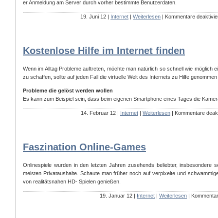
er Anmeldung am Server durch vorher bestimmte Benutzerdaten.
19. Juni 12 |
Internet
|
Weiterlesen
|
Kommentare deaktivie
Kostenlose Hilfe im Internet finden
Wenn im Alltag Probleme auftreten, möchte man natürlich so schnell wie möglich
zu schaffen, sollte auf jeden Fall die virtuelle Welt des Internets zu Hilfe genomme
Probleme die gelöst werden wollen
Es kann zum Beispiel sein, dass beim eigenen Smartphone eines Tages die Kamera 
14. Februar 12 |
Internet
|
Weiterlesen
|
Kommentare deakti
Faszination Online-Games
Onlinespiele wurden in den letzten Jahren zusehends beliebter, insbesondere 
meisten Privataushalte. Schaute man früher noch auf verpixelte und schwammig
von realitätsnahen HD- Spielen genießen.
19. Januar 12 |
Internet
|
Weiterlesen
|
Kommentare