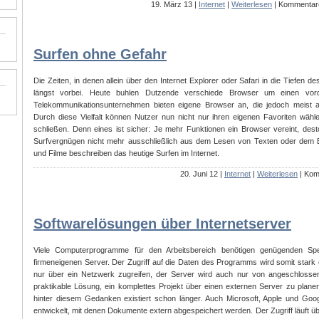
19. März 13 |
Internet
|
Weiterlesen
|
Kommentare
Surfen ohne Gefahr
Die Zeiten, in denen allein über den Internet Explorer oder Safari in die Tiefe
längst vorbei. Heute buhlen Dutzende verschiede Browser um einen vord
Telekommunikationsunternehmen bieten eigene Browser an, die jedoch meist a
Durch diese Vielfalt können Nutzer nun nicht nur ihren eigenen Favoriten wähle
schließen. Denn eines ist sicher: Je mehr Funktionen ein Browser vereint, dest
Surfvergnügen nicht mehr ausschließlich aus dem Lesen von Texten oder dem Be
und Filme beschreiben das heutige Surfen im Internet.
20. Juni 12 |
Internet
|
Weiterlesen
|
Komm
Softwarelösungen über Internetserver
Viele Computerprogramme für den Arbeitsbereich benötigen genügenden Spe
firmeneigenen Server. Der Zugriff auf die Daten des Programms wird somit stark e
nur über ein Netzwerk zugreifen, der Server wird auch nur von angeschlosse
praktikable Lösung, ein komplettes Projekt über einen externen Server zu planen,
hinter diesem Gedanken existiert schon länger. Auch Microsoft, Apple und Goo
entwickelt, mit denen Dokumente extern abgespeichert werden. Der Zugriff läuft ü