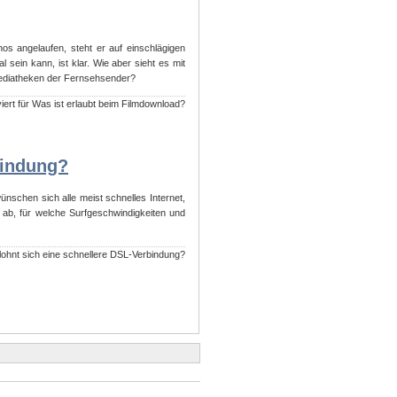
inos angelaufen, steht er auf einschlägigen
 sein kann, ist klar. Wie aber sieht es mit
Mediatheken der Fernsehsender?
iert
für Was ist erlaubt beim Filmdownload?
bindung?
wünschen sich alle meist schnelles Internet,
ab, für welche Surfgeschwindigkeiten und
ohnt sich eine schnellere DSL-Verbindung?