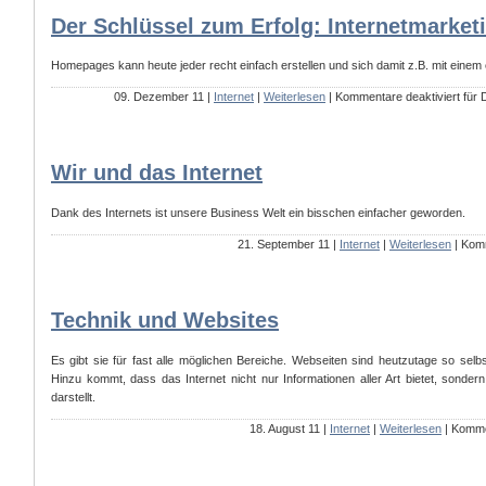
Der Schlüssel zum Erfolg: Internetmarket
Homepages kann heute jeder recht einfach erstellen und sich damit z.B. mit eine
09. Dezember 11 |
Internet
|
Weiterlesen
|
Kommentare deaktiviert
für 
Wir und das Internet
Dank des Internets ist unsere Business Welt ein bisschen einfacher geworden.
21. September 11 |
Internet
|
Weiterlesen
|
Komm
Technik und Websites
Es gibt sie für fast alle möglichen Bereiche. Webseiten sind heutzutage so selb
Hinzu kommt, dass das Internet nicht nur Informationen aller Art bietet, sond
darstellt.
18. August 11 |
Internet
|
Weiterlesen
|
Kommen