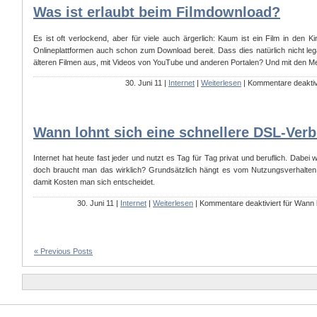
Was ist erlaubt beim Filmdownload?
Es ist oft verlockend, aber für viele auch ärgerlich: Kaum ist ein Film in den K
Onlineplattformen auch schon zum Download bereit. Dass dies natürlich nicht legal
älteren Filmen aus, mit Videos von YouTube und anderen Portalen? Und mit den 
30. Juni 11 |
Internet
|
Weiterlesen
|
Kommentare deaktiv
Wann lohnt sich eine schnellere DSL-Ver
Internet hat heute fast jeder und nutzt es Tag für Tag privat und beruflich. Dabei 
doch braucht man das wirklich? Grundsätzlich hängt es vom Nutzungsverhalten 
damit Kosten man sich entscheidet.
30. Juni 11 |
Internet
|
Weiterlesen
|
Kommentare deaktiviert
für Wann l
« Previous Posts