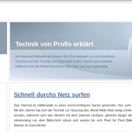
Technik von Profis erklärt
Auf www.technikpedia.de können Sie Informationen zu verschiedenen
Themen aus der Technik und Informatik finden. Durch verschiedene
Editoren sind die Artikel besonders informativ und aussagekräftig.
Schnell durchs Netz surfen
Das Internet ist mittlerweile zu einer unverzichtbaren Sache geworden. Nur seh
Mit den Jahren hat sich die Technik zur Nutzung des World Wide Web stetig verbe
wurden, während sich das Modem mit dem Internet verband, gehören längst de
minutenlang vor dem Bildschirm sitzen und warten bis sich Pixel für Pixel Bi
Warten ist Geschichte.