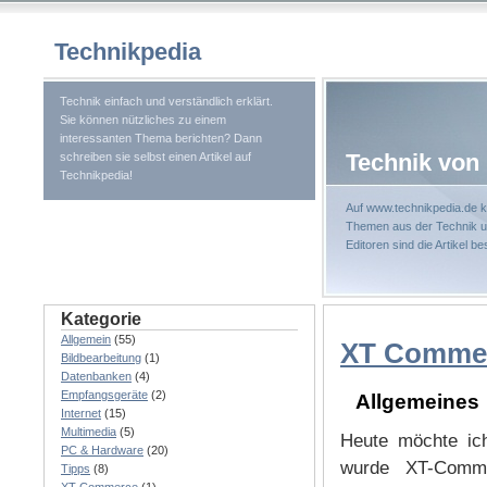
Technikpedia
Technik einfach und verständlich erklärt.
Sie können nützliches zu einem
interessanten Thema berichten? Dann
Technik von 
schreiben sie selbst einen Artikel auf
Technikpedia!
Auf www.technikpedia.de k
Themen aus der Technik un
Editoren sind die Artikel b
Kategorie
Allgemein
(55)
XT Commerce
Bildbearbeitung
(1)
Datenbanken
(4)
Empfangsgeräte
(2)
Allgemeines
Internet
(15)
Multimedia
(5)
Heute möchte ic
PC & Hardware
(20)
wurde XT-Comm
Tipps
(8)