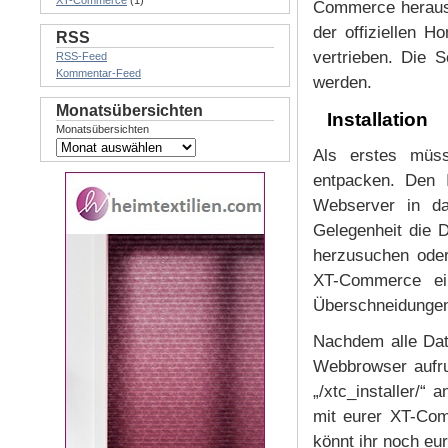
XT-Commerce
(1)
Commerce heraus.
der offiziellen H
RSS
vertrieben. Die S
RSS-Feed
Kommentar-Feed
werden.
Monatsübersichten
Installation
Monatsübersichten
Als erstes müss
entpacken. Den 
Webserver in da
Gelegenheit die 
herzusuchen oder
XT-Commerce ei
Überschneidungen
Nachdem alle Dat
Webbrowser aufruf
„/xtc_installer/“
mit eurer XT-Com
könnt ihr noch e