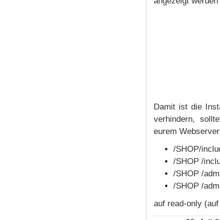
angezeigt werden
Damit ist die In
verhindern, sollt
eurem Webserver l
/SHOP/inclu
/SHOP /inclu
/SHOP /admi
/SHOP /admi
auf read-only (au