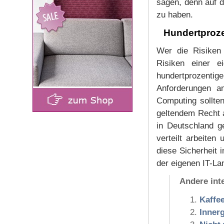
sagen, denn auf 
zu haben.
Hundertprozen
Wer die Risiken
Risiken einer ei
hundertprozenti
Anforderungen a
Computing sollte
geltendem Recht 
in Deutschland ge
verteilt arbeite
diese Sicherheit 
der eigenen IT-La
Andere int
Kaffe
Inner