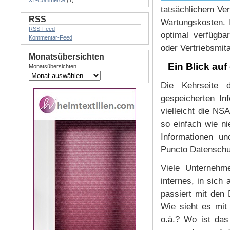
XT-Commerce
(1)
tatsächlichem Ver
RSS
Wartungskosten. 
RSS-Feed
optimal verfügbar
Kommentar-Feed
oder Vertriebsmitar
Monatsübersichten
Ein Blick au
Monatsübersichten
Die Kehrseite 
gespeicherten In
vielleicht die NS
so einfach wie ni
Informationen u
Puncto Datenschu
Viele Unterneh
internes, in sich
passiert mit den
Wie sieht es mit
o.ä.? Wo ist das