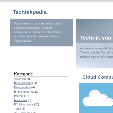
Technikpedia
Technik einfach und verständlich erklärt.
Sie können nützliches zu einem
interessanten Thema berichten? Dann
Technik von 
schreiben sie selbst einen Artikel auf
Technikpedia!
Auf www.technikpedia.de k
Themen aus der Technik un
Editoren sind die Artikel b
Kategorie
Cloud Compu
Allgemein
(55)
Bildbearbeitung
(1)
Datenbanken
(4)
Empfangsgeräte
(2)
Internet
(15)
Multimedia
(5)
PC & Hardware
(20)
Tipps
(8)