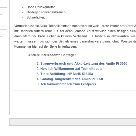
Hohe Druckqualität
Niedriger Toner-Verbrauch
Schnelligkeit
Vermutlich ist die Akku-Technik einfach noch nicht so weit – trotz immer stärkerer
mit Batterien füttern ließe. Es sei denn, jemand kauft wirklich einen riesigen 
dann steht der Preis sicher in keinem Verhältnis. Es bleibt also abzuwarten, wi
warten müssen, bis sich der Betrieb eines Laserdruckers damit lohnt. Wer zu 
Kommentar hier auf der Seite hinterlassen.
Andere interessante Beiträge:
Stromverbrauch und Akku-Leistung des Amilo Pi 3660
Herzlich Willkommen auf Technikpedia
Tinte Befüllung: HP Nr.45-51645a
Gaming-Tauglichkeit des Amilo Pi 3660
Telefonkonferenzen zum Festpreis