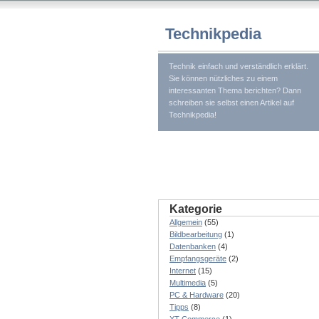
Technikpedia
Technik einfach und verständlich erklärt.
Sie können nützliches zu einem
interessanten Thema berichten? Dann
schreiben sie selbst einen Artikel auf
Technikpedia!
Kategorie
Allgemein
(55)
Bildbearbeitung
(1)
Datenbanken
(4)
Empfangsgeräte
(2)
Internet
(15)
Multimedia
(5)
PC & Hardware
(20)
Tipps
(8)