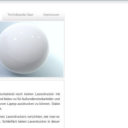
Technikpedia Start
Impressum
nscheinend noch keinen Laserdrucker mit
und bieten so für Außendienstmitarbeiter und
e vom Laptop ausdrucken zu können. Dabei
t.
ines Laserdruckers verzichten, wie man es
Schließlich bieten Laserdrucker in dieser