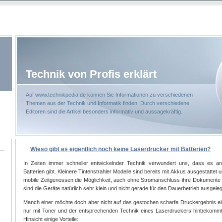
Technik von Profis erklärt
Auf www.technikpedia.de können Sie Informationen zu verschiedenen
Themen aus der Technik und Informatik finden. Durch verschiedene
Editoren sind die Artikel besonders informativ und aussagekräftig.
Wieso gibt es eigentlich noch keine Laserdrucker mit Batterien?
In Zeiten immer schneller entwickelnder Technik verwundert uns, dass es a
Batterien gibt. Kleinere Tintenstrahler Modelle sind bereits mit Akkus ausgestattet 
mobile Zeitgenossen die Möglichkeit, auch ohne Stromanschluss ihre Dokument
sind die Geräte natürlich sehr klein und nicht gerade für den Dauerbetrieb ausgeleg
Manch einer möchte doch aber nicht auf das gestochen scharfe Druckergebnis e
nur mit Toner und der entsprechenden Technik eines Laserdruckers hinbekommt. 
Hinsicht einige Vorteile: