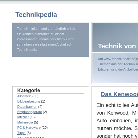
Technikpedia
Technik einfach und verständlich erklärt.
Sie können nützliches zu einem
interessanten Thema berichten? Dann
Technik von 
schreiben sie selbst einen Artikel auf
Technikpedia!
Auf www.technikpedia.de k
Themen aus der Technik un
Editoren sind die Artikel b
Kategorie
Das Kenwoo
Allgemein
(55)
Bildbearbeitung
(1)
Ein echt tolles A
Datenbanken
(4)
Empfangsgeräte
(2)
von Kenwood. Mi
Internet
(15)
Auto einbauen, i
Multimedia
(5)
nutzen möchte.
S
PC & Hardware
(20)
Tipps
(8)
sonder hat noch v