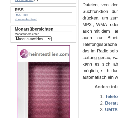
XT-Commerce
(1)
Dateien, von den
RSS
Suchfunktion du
RSS-Feed
drücken, um zum 
Kommentar-Feed
MP3-, WMA- oder
Monatsübersichten
auch mit dem Hand
Monatsübersichten
auch zur Bluet
Telefongespräche
das im Radio selb
Leitung genau, w
kann es sich abe
möglich, sich du
automatisch ein w
Andere int
Telef
Berat
UMTS 