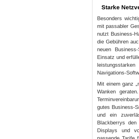
Starke Netzv
Besonders wichti
mit passabler Ge
nutzt Business-H
die Gebühren auc
neuen Business-
Einsatz und erfül
leistungsstarke
Navigations-Softw
Mit einem ganz „n
Wanken geraten
Terminvereinbaru
gutes Business-Sm
und ein zuverlä
Blackberrys den
Displays und vor
passende Tarife f