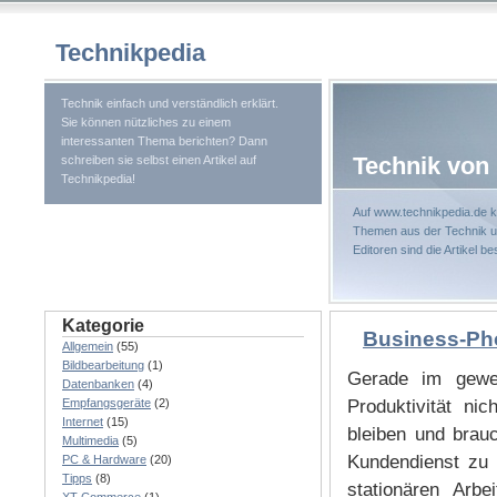
Technikpedia
Technik einfach und verständlich erklärt.
Sie können nützliches zu einem
interessanten Thema berichten? Dann
Technik von 
schreiben sie selbst einen Artikel auf
Technikpedia!
Auf www.technikpedia.de k
Themen aus der Technik un
Editoren sind die Artikel b
Kategorie
Business-Pho
Allgemein
(55)
Bildbearbeitung
(1)
Gerade im gewer
Datenbanken
(4)
Empfangsgeräte
(2)
Produktivität ni
Internet
(15)
bleiben und bra
Multimedia
(5)
Kundendienst zu 
PC & Hardware
(20)
Tipps
(8)
stationären Arbe