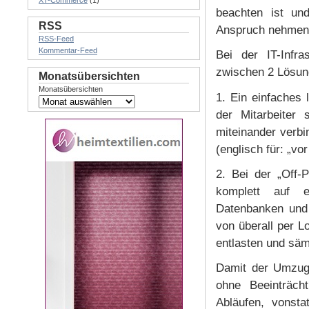
XT-Commerce
(1)
beachten ist und
RSS
Anspruch nehmen 
RSS-Feed
Kommentar-Feed
Bei der IT-Infr
zwischen 2 Lösun
Monatsübersichten
Monatsübersichten
1. Ein einfaches
der Mitarbeiter
miteinander verb
(englisch für: „vo
2. Bei der „Off-P
komplett auf ei
Datenbanken und 
von überall per L
entlasten und säm
Damit der Umzug 
ohne Beeinträch
Abläufen, vonsta