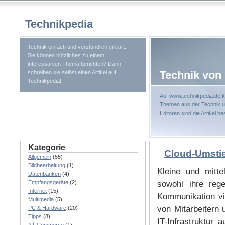
Technikpedia
Technik einfach und verständlich erklärt.
Sie können nützliches zu einem
interessanten Thema berichten? Dann
Technik von 
schreiben sie selbst einen Artikel auf
Technikpedia!
Auf www.technikpedia.de k
Themen aus der Technik un
Editoren sind die Artikel b
Kategorie
Cloud-Umstie
Allgemein
(55)
Bildbearbeitung
(1)
Kleine und mitt
Datenbanken
(4)
Empfangsgeräte
(2)
sowohl ihre reg
Internet
(15)
Kommunikation vi
Multimedia
(5)
von Mitarbeitern
PC & Hardware
(20)
Tipps
(8)
IT-Infrastruktur