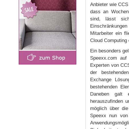
Anbieter wie CCS
dass an Wochene
sind, lässt si
Einschränkungen
Mitarbeiter ein f
Cloud Computing e
Ein besonders gel
Speexx.com auf 
Experten von CCS
der bestehenden
Exchange Lösung
bestehenden Ele
Daneben galt 
herauszufinden u
möglich über di
Speexx nun von d
Anwendungsmögl